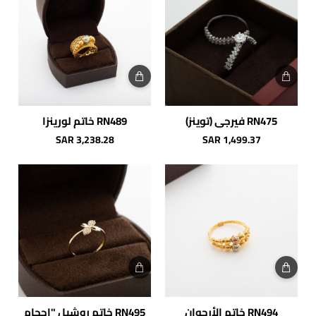
RN475 فيرجي (توينز)
RN489 خاتم لورينزا
SAR 3,238.28
SAR 1,499.37
RN494 خاتم الأرجوان
RN495 خاتم روشيل "احجام