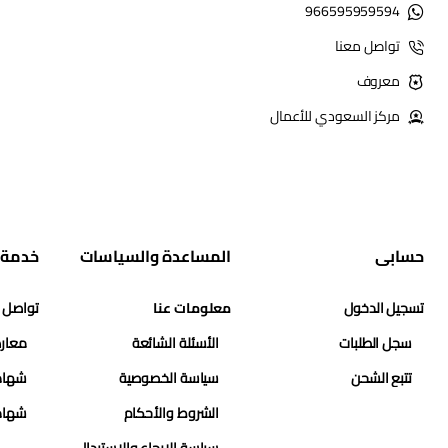
966595959594
تواصل معنا
معروف
مركز السعودي للأعمال
حسابي
المساعدة والسياسات
خدمة 
تسجيل الدخول
معلومات عنا
تواصل 
سجل الطلبات
الأسئلة الشائعة
معارض
تتبع الشحن
سياسة الخصوصية
شهاد
الشروط والأحكام
شهاد