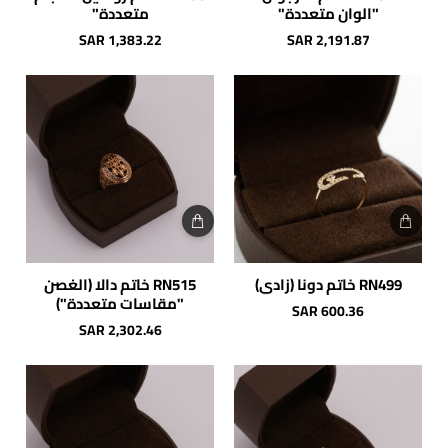
"الوان متعددة"
متعددة"
SAR 1,383.22
SAR 2,191.87
RN499 خاتم دونا (زادي)
RN515 خاتم دالا (الغصن
"مقاسات متعددة")
SAR 600.36
SAR 2,302.46