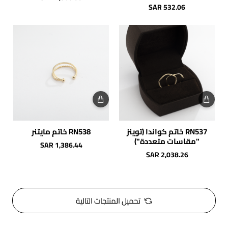
SAR 532.06
RN537 خاتم كواندا (توينز
RN538 خاتم مايتنر
"مقاسات متعددة")
SAR 1,386.44
SAR 2,038.26
تحميل المنتجات التالية