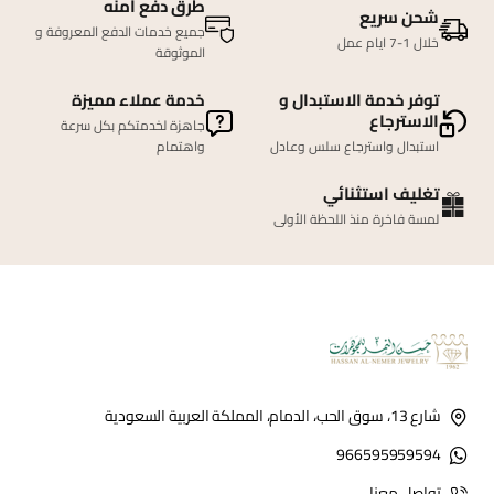
طرق دفع امنه
شحن سريع
جميع خدمات الدفع المعروفة و
خلال 1-7 ايام عمل
الموثوقة
توفر خدمة الاستبدال و
خدمة عملاء مميزة
الاسترجاع
جاهزة لخدمتكم بكل سرعة
استبدال واسترجاع سلس وعادل
واهتمام
تغليف استثنائي
لمسة فاخرة منذ اللحظة الأولى
شارع 13، سوق الحب، الدمام، المملكة العربية السعودية
966595959594
تواصل معنا