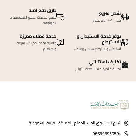
طرق دفع امنه
شحن سريع
جميع خدمات الدفع المعروفة و
خلال 1-7 ايام عمل
الموثوقة
توفر خدمة الاستبدال و
خدمة عملاء مميزة
الاسترجاع
جاهزة لخدمتكم بكل سرعة
استبدال واسترجاع سلس وعادل
واهتمام
تغليف استثنائي
لمسة فاخرة منذ اللحظة الأولى
شارع 13، سوق الحب، الدمام، المملكة العربية السعودية
966595959594