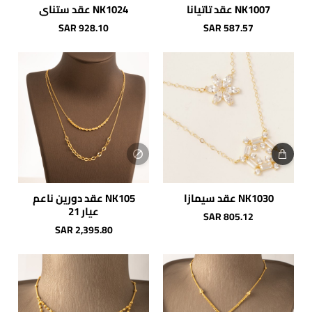
NK1007 عقد تاتيانا
NK1024 عقد ستناي
SAR 928.10
SAR 587.57
NK1030 عقد سيمازا
NK105 عقد دورين ناعم
شائع
عيار 21
SAR 805.12
SAR 2,395.80