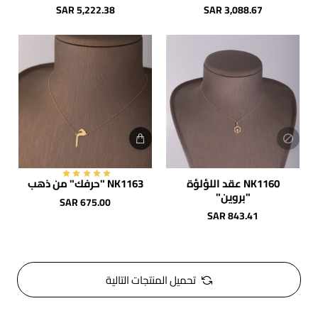
SAR 5,222.38
SAR 3,088.67
NK1160 عقد اللؤلؤة
NK1163 "حرفك" من ذهب
شائع
"بروين"
SAR 675.00
SAR 843.41
تحميل المنتجات التالية