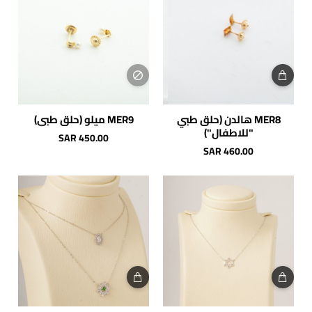
MER8 هالدن (حلق طبي
MER9 ميلو (حلق طبي)
"للاطفال")
SAR 450.00
SAR 460.00