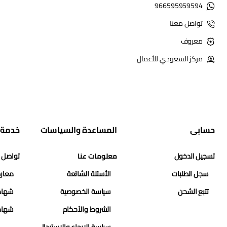
966595959594
تواصل معنا
معروف
مركز السعودي للأعمال
حسابي
المساعدة والسياسات
خدمة 
تسجيل الدخول
معلومات عنا
تواصل 
سجل الطلبات
الأسئلة الشائعة
معارض
تتبع الشحن
سياسة الخصوصية
شهاد
الشروط والأحكام
شهاد