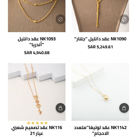
NK1090 عقد دانتيل "جلنار"
NK1093 عقد دانتيل
"أندريا"
SAR 5,249.61
SAR 4,940.68
NK1142 عقد لوتيغا"متعدد
NK116 عقد تصميم شعبي
الاحجام"
عيار 21