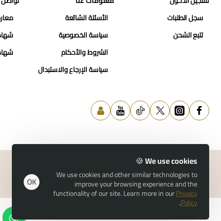
تسجيل الدخول
معلومات عنا
تواصل 
سجل الطلبات
الأسئلة الشائعة
معارض
تتبع الشحن
سياسة الخصوصية
شهاد
الشروط والأحكام
شهاد
سياسة الإرجاع والاستبدال
We use cookies 🍪
We use cookies and other similar technologies to
OK
© 2026 حسن النمر للمجوهرات
improve your browsing experience and the
functionality of our site. Learn more in our
Privacy
.
Policy
تصفية المنتجات