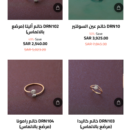
DRN10 خاتم عين السولتير
DRN102 خاتم أليتا (مرصّع
بالالماس)
-50%
Save
SAR 3,925.00
-49%
Save
SAR 2,540.00
SAR 7,845.30
SAR 5,023.20
DRN103 خاتم كاليدا
DRN104 خاتم رامونا
(مرصّع بالالماس)
(مرصّع بالالماس)