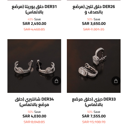
DER26 حلق تلين (مرصّع
DER31 حلق يوريتا (مرصّع
بالصدف وَ
بالالماس)
الالماس"الدائري")
-45%
Save
-50%
Save
SAR 2,450.00
SAR 3,650.00
SAR 4,460.85
SAR 7,301.35
DER33 ديزي (حلق مرصّع
DER34 شانتيري (حلق
شحن مجاني
بالالماس)
مرصّع بالالماس)
-50%
Save
-50%
Save
SAR 4,030.00
SAR 7,555.00
SAR 8,048.85
SAR 15,108.70