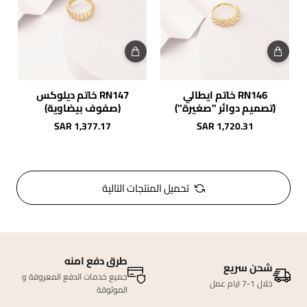
RN146 خاتم ايطالي
RN147 خاتم ديلوكس
(تصميم دوائر "صغيرة")
(صفوف بيضاوية)
SAR 1,377.17
SAR 1,720.31
تحميل المنتجات التالية
طرق دفع امنه
شحن سريع
جميع خدمات الدفع المعروفة و
خلال 1-7 ايام عمل
الموثوقة