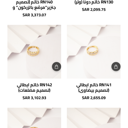
RN130 خاتم دونا (وتر)
RN140 خاتم (تصميم
جنزير"مرصّع بالزركون" وَ
SAR 2,099.75
هرميات)
SAR 3,373.07
RN141 خاتم ايطالي
RN142 خاتم ايطالي
(تصميم بيضاوي)
(تصميم مضلعات)
SAR 3,102.93
SAR 2,655.09