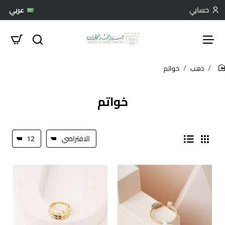
حسابي
عربي
ذهب
خواتم
hom
خواتم