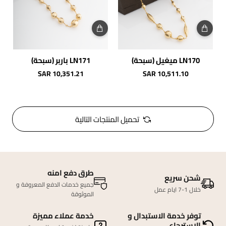
LN170 ميغيل (سبحة)
LN171 باربر (سبحة)
شحن مجاني
شحن مجاني
SAR 10,351.21
SAR 10,511.10
تحميل المنتجات التالية
طرق دفع امنه
شحن سريع
جميع خدمات الدفع المعروفة و
خلال 1-7 ايام عمل
الموثوقة
توفر خدمة الاستبدال و
خدمة عملاء مميزة
الاسترجاع