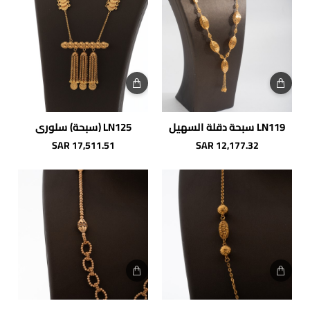
LN119 سبحة دقلة السهيل
LN125 (سبحة) سلوري
شحن مجاني
شحن مجاني
SAR 17,511.51
SAR 12,177.32