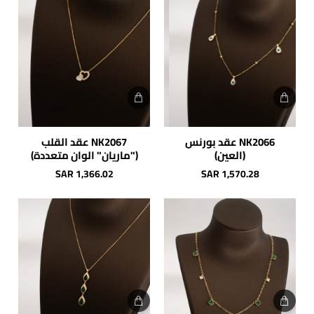
NK2066 عقد بورنس
NK2067 عقد القلب
(العين)
("ماريان" الوان متعددة)
SAR 1,366.02
SAR 1,570.28