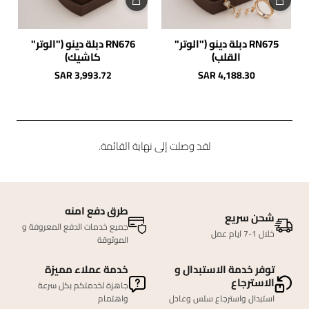
RN675 دبلة دينو ("الوتر"
RN676 دبلة دينو ("الوتر"
القلب)
كاشيك)
SAR 3,993.72
SAR 4,188.30
لقد وصلت إلى نهاية القائمة.
طرق دفع امنه
شحن سريع
جميع خدمات الدفع المعروفة و
خلال 1-7 ايام عمل
الموثوقة
توفر خدمة الاستبدال و
خدمة عملاء مميزة
الاسترجاع
جاهزة لخدمتكم بكل سرعة
استبدال واسترجاع سلس وعادل
واهتمام