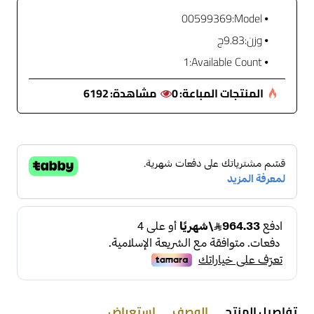
00599369
Model:
وزن:
9.83ج
1
Available Count:
المنتجات المباعة:
0
مشاهدة:
6192
تفاصيل المنتج
الوصف
استعراض