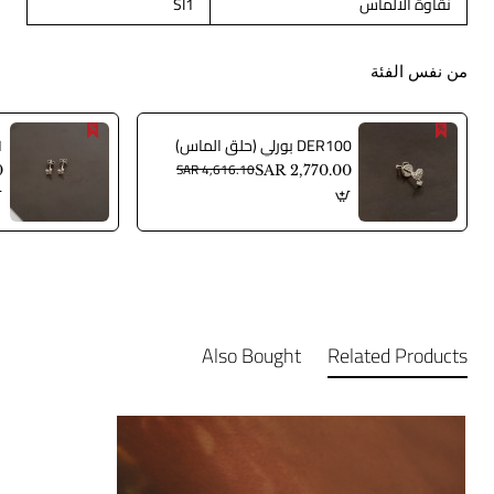
نقاوة الالماس
SI1
من نفس الفئة
DER100 بورلي (حلق الماس)
01
SAR 4,616.10
0
SAR 2,770.00
Also Bought
Related Products