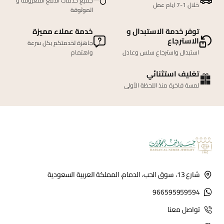
جميع خدمات الدفع المعروفة و
خلال 1-7 ايام عمل
الموثوقة
توفر خدمة الاستبدال و
خدمة عملاء مميزة
الاسترجاع
جاهزة لخدمتكم بكل سرعة
استبدال واسترجاع سلس وعادل
واهتمام
تغليف استثنائي
لمسة فاخرة منذ اللحظة الأولى
شارع 13، سوق الحب، الدمام، المملكة العربية السعودية
966595959594
تواصل معنا