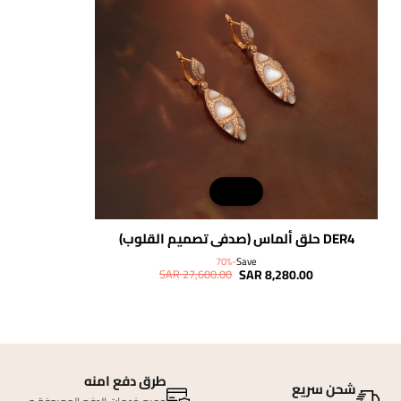
DER4 حلق ألماس (صدفي تصميم القلوب)
شحن مجاني
-70%
Save
SAR 8,280.00
SAR 27,600.00
طرق دفع امنه
شحن سريع