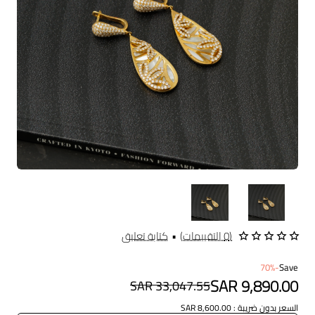
شحن مجاني
(0 التقييمات)
•
كتابة تعليق
-70%
Save
SAR 9,890.00
SAR 33,047.55
السعر بدون ضريبة : SAR 8,600.00