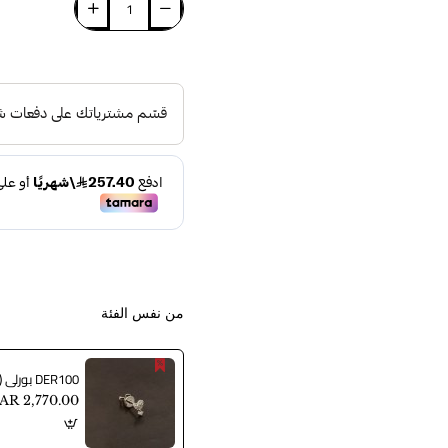
من نفس الفئة
DER100 بورلي (حلق الماس)
AR 2,770.00