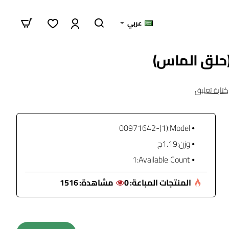
عربي
كتابة تعليق
(1)-00971642
Model:
وزن:
1.19ج
1
Available Count:
المنتجات المباعة:
0
مشاهدة:
1516