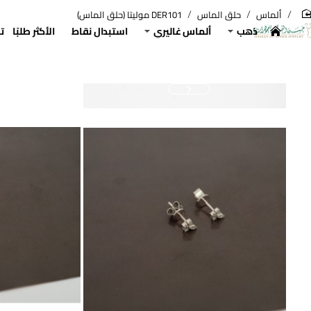
ألماس
حلق الماس
DER101 موليتا (حلق الماس)
hom
ذهب
ألماس غاليري
استبدال نقاط
الأكثر طلبًا
ت