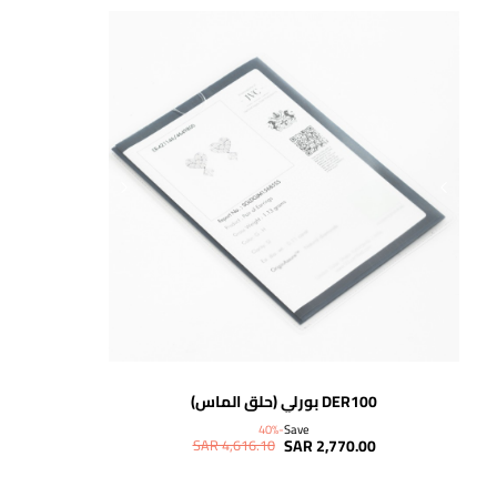
اضافة للسلة
DER100 بورلي (حلق الماس)
-40%
Save
SAR 2,770.00
SAR 4,616.10