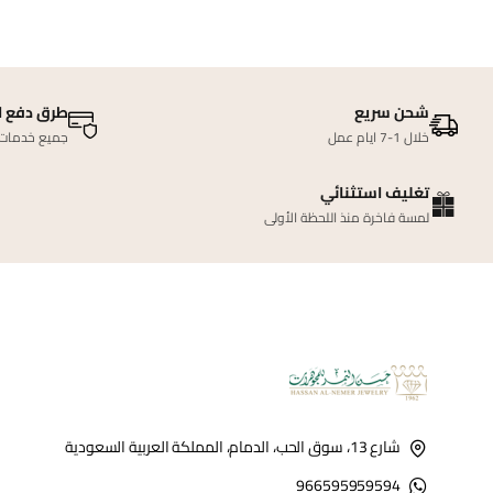
شحن سريع
طرق دفع ا
خلال 1-7 ايام عمل
جميع خدمات ا
تغليف استثنائي
لمسة فاخرة منذ اللحظة الأولى
شارع 13، سوق الحب، الدمام، المملكة العربية السعودية
966595959594