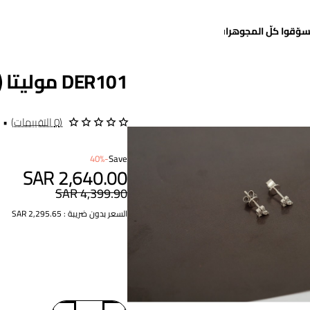
سوّقوا كلّ المجوهرات
DER101 موليتا (حلق الماس)
(0 التقييمات)
•
-40%
Save
SAR 2,640.00
SAR 4,399.90
السعر بدون ضريبة : SAR 2,295.65