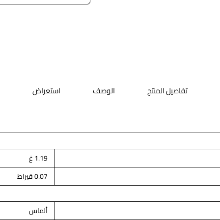
تفاصيل المنتج
الوصف
استعراض
1.19 غ
0.07 قيراط
ألماس