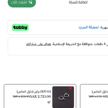
اضافة للسلة
اشتري الآن
DER103 براين (حلق الماس)
SAR 4,959.95
SAR 4,616.10
SAR 2,725.00
S