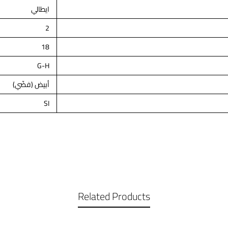
ايطالي
2
18
G-H
أبيض (فضّي)
SI
Related Products