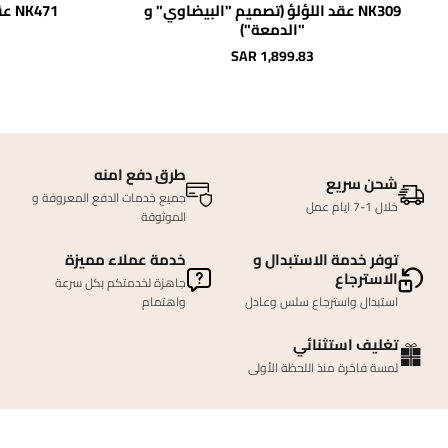
NK309 عقد اللؤلؤ (تصميم "البيضاوي" و
NK471 عقد البرقع (مُزيّن بـ اللؤلؤ)
"الدمعة")
SAR 1,899.83
طرق دفع امنه
شحن سريع
جميع خدمات الدفع المعروفة و
خلال 1-7 ايام عمل
الموثوقة
توفر خدمة الاستبدال و
خدمة عملاء مميزة
الاسترجاع
جاهزة لخدمتكم بكل سرعة
استبدال واسترجاع سلس وعادل
واهتمام
تغليف استثنائي
لمسة فاخرة منذ اللحظة الأولى