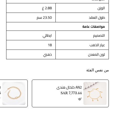
الوزن
2.88 غ
طول العقد
23.50 سم
مواصفات عامة
التصميم
ايطالي
عيار الذهب
18
لون المعدن
ذهبي
من نفس الفئة
AN2 خلخال هندي
AN3
6
SAR 7,773.44