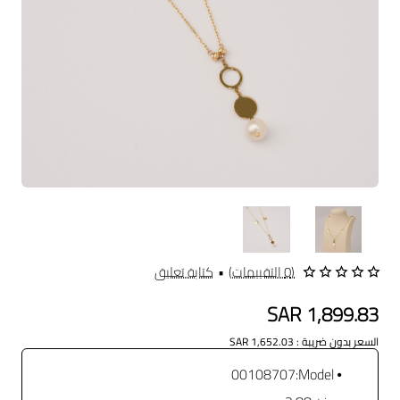
(0 التقييمات)
•
كتابة تعليق
SAR 1,899.83
السعر بدون ضريبة : SAR 1,652.03
00108707
Model: