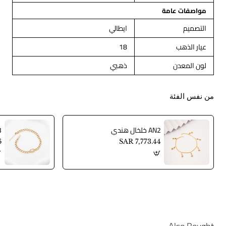
مواصفات عامة
التصميم
ايطالي
عيار الذهب
18
لون المعدن
ذهبي
من نفس الفئة
AN2 خلخال هندي
AN3
6
SAR 7,773.44