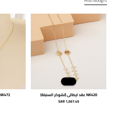
Also Bought
NK420 عقد ايطالي (تشوكر السنبلة)
NK472 عقدالدناديش الناع
SAR 1,567.45