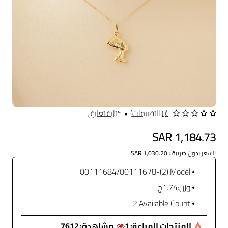
(0 التقييمات)
•
كتابة تعليق
SAR 1,184.73
السعر بدون ضريبة : SAR 1,030.20
(2)-00111684/00111678
Model:
وزن:
1.74ج
2
Available Count:
المنتجات المباعة:
1
مشاهدة:
7612