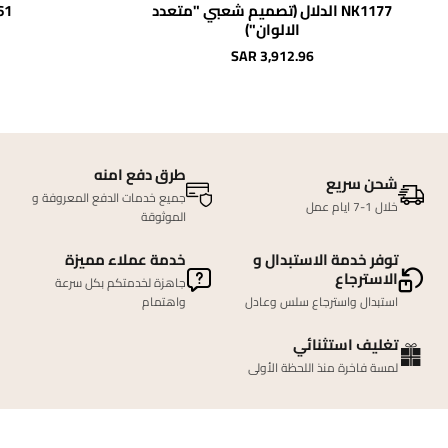
NK1177 الدلال (تصميم شعبي "متعدد
1561
الالوان")
SAR 3,912.96
طرق دفع امنه
شحن سريع
جميع خدمات الدفع المعروفة و
خلال 1-7 ايام عمل
الموثوقة
توفر خدمة الاستبدال و
خدمة عملاء مميزة
الاسترجاع
جاهزة لخدمتكم بكل سرعة
استبدال واسترجاع سلس وعادل
واهتمام
تغليف استثنائي
لمسة فاخرة منذ اللحظة الأولى