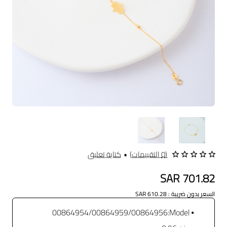
(0 التقييمات)
•
كتابة تعليق
SAR 701.82
السعر بدون ضريبة : SAR 610.28
00864954/00864959/00864956
Model: