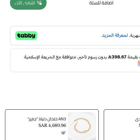
اضافة للسلة
اشتري الآن
AN3 خلخال دليانا "جنزير"
SAR 4,680.96