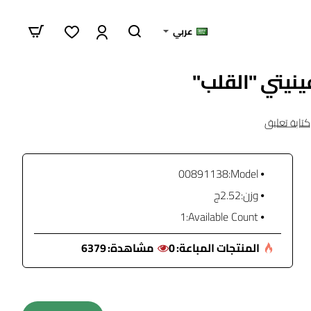
عربي
كتابة تعليق
00891138
Model:
وزن:
2.52ج
1
Available Count:
المنتجات المباعة:
0
مشاهدة:
6379