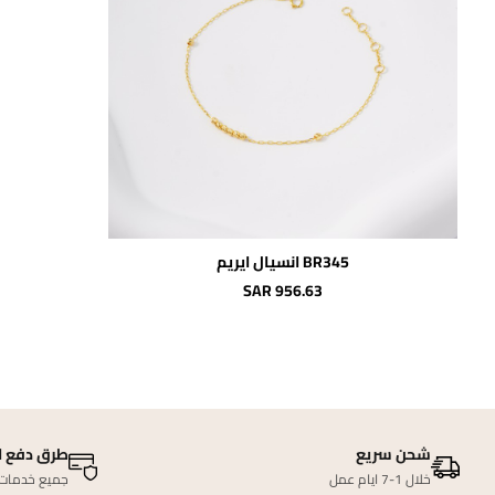
اضافة للسلة
BR345 انسيال ايريم
SAR 956.63
شحن سريع
طرق دفع ا
خلال 1-7 ايام عمل
جميع خدمات ا