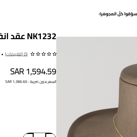
سوّقوا كلّ المجوهرات
NK1232 عقد انفينيتي "القلب"
(0 التقييمات)
•
SAR 1,594.59
السعر بدون ضريبة : SAR 1,386.60