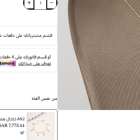
من نفس الفئة
AN2 خلخال هندي
SAR 7,773.44