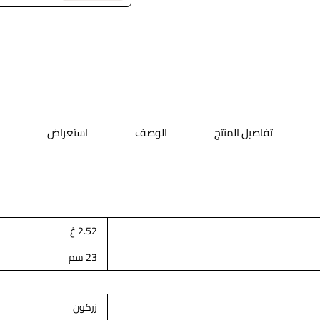
تفاصيل المنتج
الوصف
استعراض
2.52 غ
23 سم
زركون