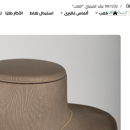
NK1232 عقد انفينيتي "القلب"
hom
ذهب
ألماس غاليري
استبدال نقاط
الأكثر طلبًا
ت