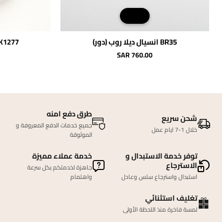
BR35 انسيال ديلا روب (دور)
NK1277 عقد بيلا روب 
شائع
SAR 760.00
طرق دفع امنه
شحن سريع
جميع خدمات الدفع المعروفة و
خلال 1-7 ايام عمل
الموثوقة
توفر خدمة الاستبدال و
خدمة عملاء مميزة
الاسترجاع
جاهزة لخدمتكم بكل سرعة
استبدال واسترجاع سلس وعادل
واهتمام
تغليف استثنائي
لمسة فاخرة منذ اللحظة الأولى