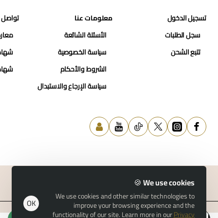
تسجيل الدخول
معلومات عنا
تواصل 
سجل الطلبات
الأسئلة الشائعة
معارض
تتبع الشحن
سياسة الخصوصية
شهاد
الشروط والأحكام
شهاد
سياسة الإرجاع والاستبدال
We use cookies 🍪
We use cookies and other similar technologies to
© 2026 حسن النمر للمجوهرات
OK
improve your browsing experience and the
functionality of our site. Learn more in our
Privacy