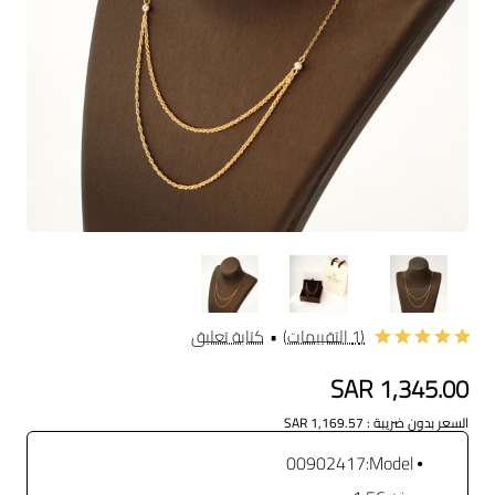
شائع
(1 التقييمات)
•
كتابة تعليق
SAR 1,345.00
السعر بدون ضريبة : SAR 1,169.57
00902417
Model: