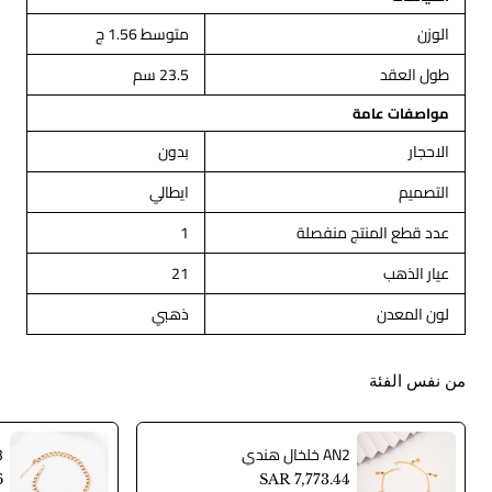
الوزن
متوسط 1.56 ج
طول العقد
23.5 سم
مواصفات عامة
الاحجار
بدون
التصميم
ايطالي
عدد قطع المنتج منفصلة
1
عيار الذهب
21
لون المعدن
ذهبي
من نفس الفئة
AN2 خلخال هندي
AN3
6
SAR 7,773.44