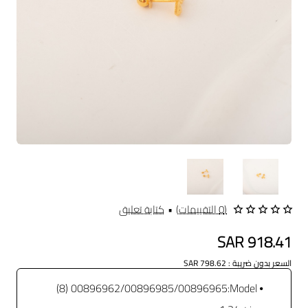
(0 التقييمات)
•
كتابة تعليق
SAR 918.41
السعر بدون ضريبة : SAR 798.62
00896962/00896985/00896965 (8)
Model: