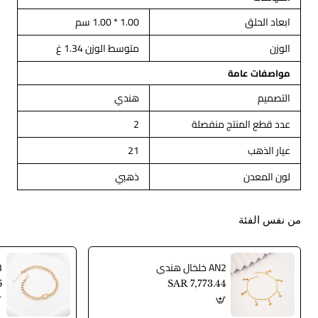
ابعاد الحلق
1.00 * 1.00 سم
الوزن
متوسط الوزن 1.34 غ
مواصفات عامة
التصميم
هندي
عدد قطع المنتج منفصلة
2
عيار الذهب
21
لون المعدن
ذهبي
من نفس الفئة
AN2 خلخال هندي
AN3
6
SAR 7,773.44