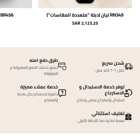
RN349 ليان (دبلة "متعددة المقاسات")
BR456 انسيال بادوفا "رامن"
SAR 2,123.25
طرق دفع امنه
شحن سريع
جميع خدمات الدفع المعروفة و
خلال 1-7 ايام عمل
الموثوقة
توفر خدمة الاستبدال و
خدمة عملاء مميزة
الاسترجاع
جاهزة لخدمتكم بكل سرعة
استبدال واسترجاع سلس وعادل
واهتمام
تغليف استثنائي
لمسة فاخرة منذ اللحظة الأولى