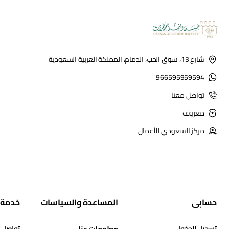
شارع 13، سوق الحب، الدمام، المملكة العربية السعودية
966595959594
تواصل معنا
معروف
مركز السعودي للأعمال
حسابي
المساعدة والسياسات
خدمة 
تسجيل الدخول
معلومات عنا
تواصل 