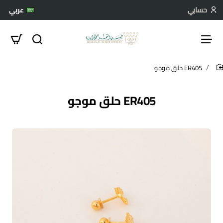
حسابي
عربي
ER405 حلق موجو
hom
ER405 حلق موجو