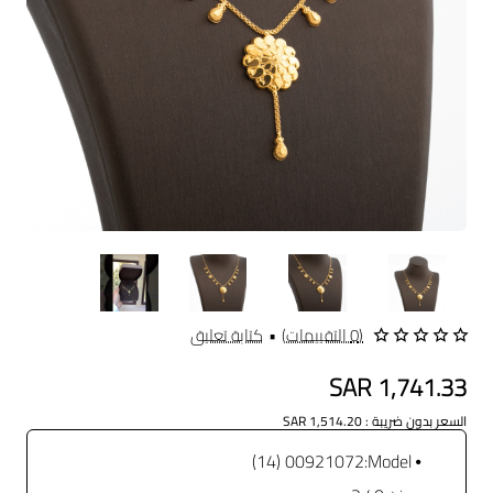
Out Of Stock
(0 التقييمات)
•
كتابة تعليق
SAR 1,741.33
السعر بدون ضريبة : SAR 1,514.20
00921072 (14)
Model: