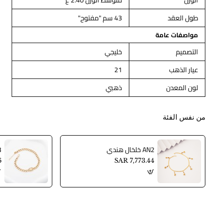
الوزن
متوسط الوزن 2.40 غ
طول العقد
43 سم "مفتوح"
مواصفات عامة
التصميم
خليجي
عيار الذهب
21
لون المعدن
ذهبي
من نفس الفئة
AN2 خلخال هندي
AN3
6
SAR 7,773.44