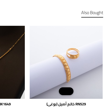
Also Bought
RN529 خاتم أصيل (بوغي)
NK1649 عقد ديلا روب (فون