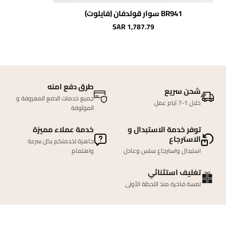
BR941 سوار قولدفان (فايلوت)
SAR 1,787.79
طرق دفع امنه
شحن سريع
جميع خدمات الدفع المعروفة و
خلال 1-7 ايام عمل
الموثوقة
توفر خدمة الاستبدال و
خدمة عملاء مميزة
الاسترجاع
جاهزة لخدمتكم بكل سرعة
استبدال واسترجاع سلس وعادل
واهتمام
تغليف استثنائي
لمسة فاخرة منذ اللحظة الأولى