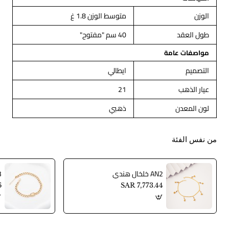
الوزن
متوسط الوزن 1.8 غ
طول العقد
40 سم "مفتوح"
مواصفات عامة
التصميم
ايطالي
عيار الذهب
21
لون المعدن
ذهبي
من نفس الفئة
AN2 خلخال هندي
AN3
6
SAR 7,773.44