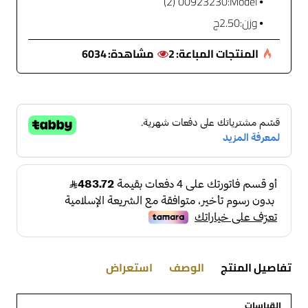
00923230 (2)
Model:
وزن:
2.50ج
المنتجات المباعة:
2
مشاهدة:
6034
تفاصيل المنتج
الوصف
استعراض
القياسات