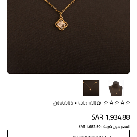
Out Of Stock
(0 التقييمات)
•
كتابة تعليق
SAR 1,934.88
السعر بدون ضريبة : SAR 1,682.50