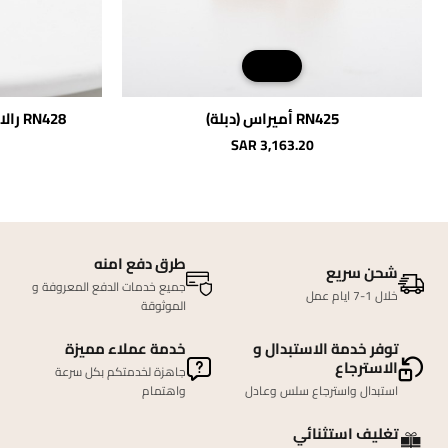
RN425 أميراس (دبلة)
RN428 رالا"دبلة (مقاسات متعددة)"
SAR 3,163.20
طرق دفع امنه
شحن سريع
جميع خدمات الدفع المعروفة و
خلال 1-7 ايام عمل
الموثوقة
توفر خدمة الاستبدال و
خدمة عملاء مميزة
الاسترجاع
جاهزة لخدمتكم بكل سرعة
استبدال واسترجاع سلس وعادل
واهتمام
تغليف استثنائي