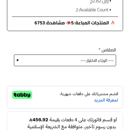
وزن:
2.82ج
2
Available Count:
المنتجات المباعة:
5
مشاهدة:
6753
المقاس