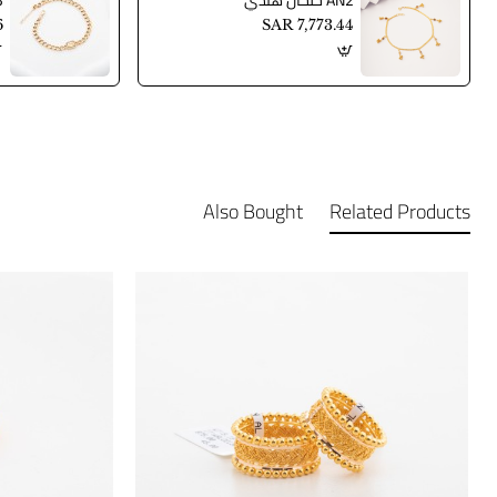
AN2 خلخال هندي
AN3
6
SAR 7,773.44
Also Bought
Related Products