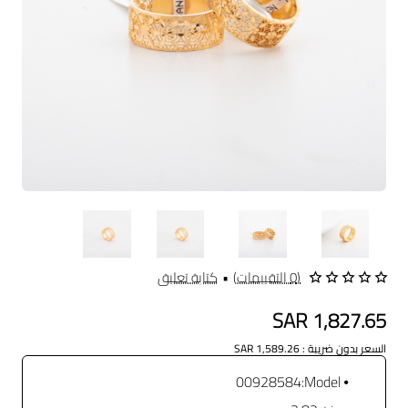
(0 التقييمات)
•
كتابة تعليق
SAR 1,827.65
السعر بدون ضريبة : SAR 1,589.26
00928584
Model: