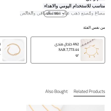
مناسب للاستخدام اليومي والاهداء
مصاغ ومُصنع ذهب عيار "18" الصافي والخالص
من نفس الفئة
AN2 خلخال هندي
AN3
6
SAR 7,773.44
Also Bought
Related Products