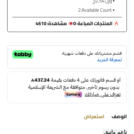
وزن:
2.54ج
2
Available Count:
المنتجات المباعة:
0
مشاهدة:
4610
الوصف
استعراض
ناعم وانيق