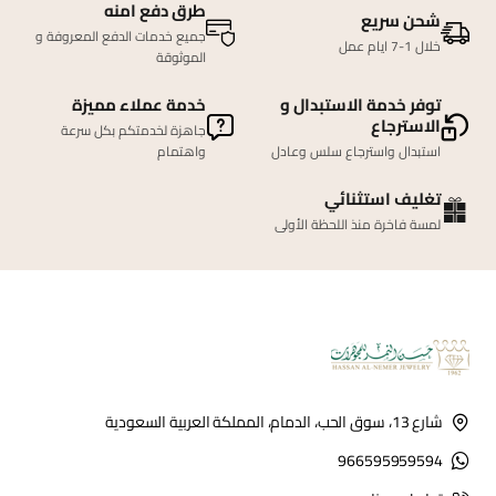
طرق دفع امنه
شحن سريع
جميع خدمات الدفع المعروفة و
خلال 1-7 ايام عمل
الموثوقة
توفر خدمة الاستبدال و
خدمة عملاء مميزة
الاسترجاع
جاهزة لخدمتكم بكل سرعة
استبدال واسترجاع سلس وعادل
واهتمام
تغليف استثنائي
لمسة فاخرة منذ اللحظة الأولى
شارع 13، سوق الحب، الدمام، المملكة العربية السعودية
966595959594