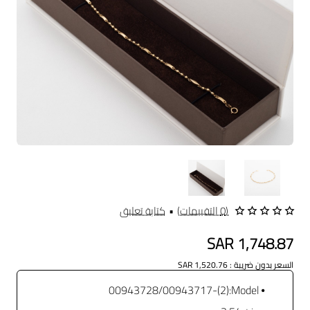
(0 التقييمات)
•
كتابة تعليق
SAR 1,748.87
السعر بدون ضريبة : SAR 1,520.76
(2)-00943728/00943717
Model: