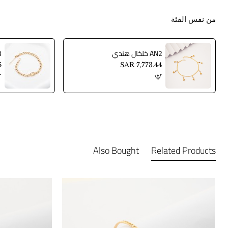
من نفس الفئة
AN2 خلخال هندي
AN3
6
SAR 7,773.44
Also Bought
Related Products