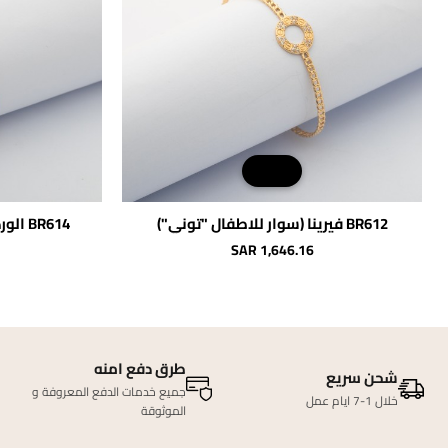
BR612 فيرينا (سوار للاطفال "توني")
BR614 الوردة الأنيقة (سوار للاطفال )
SAR 1,646.16
طرق دفع امنه
شحن سريع
جميع خدمات الدفع المعروفة و
خلال 1-7 ايام عمل
الموثوقة