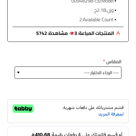
(3)-00946298
Model:
وزن:
2.18ج
2
Available Count:
المنتجات المباعة:
3
مشاهدة:
5742
المقاس