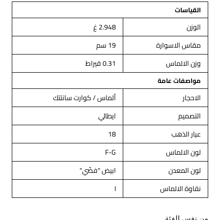
القياسات
الوزن
2.948 غ
مقاس الاسوارة
19 سم
وزن الالماس
0.31 قيراط
مواصفات عامة
الاحجار
ألماس / كوارت سانتتك
التصميم
ايطالي
عيار الذهب
18
لون الالماس
F-G
لون المعدن
ابيض "فضّي"
نقاوة الالماس
I
من نفس الفئة