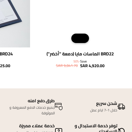
BRD22 الماسات مايا (دمعة "أخضر")
BRD24 الماسات مايا (باقيت)
-50%
Save
25.00
SAR 4,920.00
SAR 9,841.70
طرق دفع امنه
شحن سريع
جميع خدمات الدفع المعروفة و
خلال 1-7 ايام عمل
الموثوقة
توفر خدمة الاستبدال و
خدمة عملاء مميزة
الاسترجاع