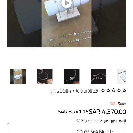
(0 التقييمات)
•
كتابة تعليق
-50%
Save
SAR 4,370.00
SAR 8,741.15
السعر بدون ضريبة : SAR 3,800.00
00956564
Model: