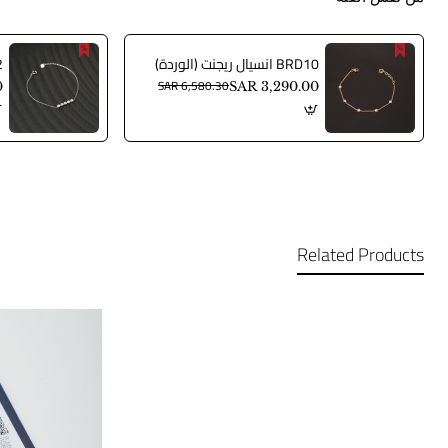
BRD10 انسيال ريجنت (الوردة)
SAR 6,580.30
0
SAR 3,290.00
Related Products