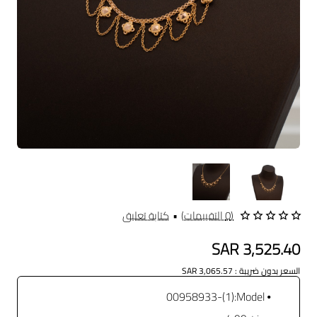
(0 التقييمات)
•
كتابة تعليق
SAR 3,525.40
السعر بدون ضريبة : SAR 3,065.57
(1)-00958933
Model: