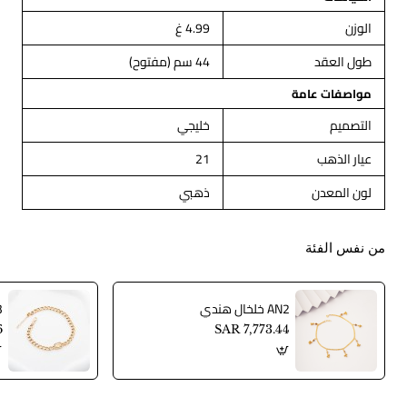
الوزن
4.99 غ
طول العقد
44 سم (مفتوح)
مواصفات عامة
التصميم
خليجي
عيار الذهب
21
لون المعدن
ذهبي
من نفس الفئة
AN2 خلخال هندي
AN3
6
SAR 7,773.44