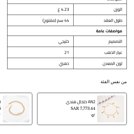
الوزن
4.23 غ
طول العقد
44 سم (مفتوح)
مواصفات عامة
التصميم
خليجي
عيار الذهب
21
لون المعدن
ذهبي
من نفس الفئة
AN2 خلخال هندي
AN3
6
SAR 7,773.44