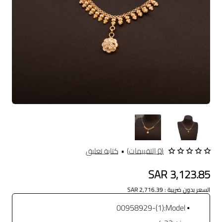
(0 التقييمات)
•
كتابة تعليق
SAR 3,123.85
السعر بدون ضريبة : SAR 2,716.39
(1)-00958929
Model: