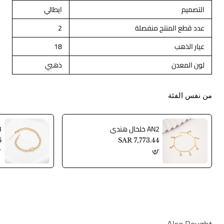
التصميم
ايطالي
عدد قطع المنتج منفصلة
2
عيار الذهب
18
لون المعدن
ذهبي
من نفس الفئة
AN2 خلخال هندي
AN3
6
SAR 7,773.44