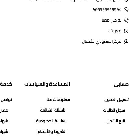
966595959594
تواصل معنا
معروف
مركز السعودي للأعمال
حسابي
المساعدة والسياسات
خدمة 
تسجيل الدخول
معلومات عنا
تواصل 
سجل الطلبات
الأسئلة الشائعة
معارض
تتبع الشحن
سياسة الخصوصية
شهاد
الشروط والأحكام
شهاد