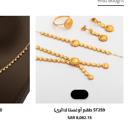
Also Bought
ST259 طقم أوغستا (دائري)
940
شحن مجاني
SAR 8,082.15