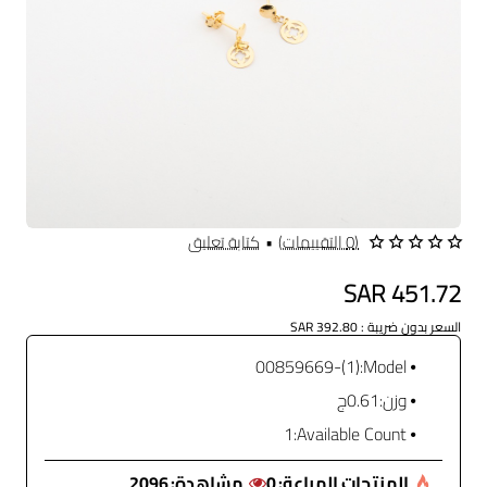
(0 التقييمات)
•
كتابة تعليق
SAR 451.72
السعر بدون ضريبة : SAR 392.80
(1)-00859669
Model:
وزن:
0.61ج
1
Available Count:
المنتجات المباعة:
0
مشاهدة:
2096