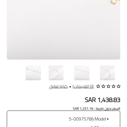
(0 التقييمات)
•
كتابة تعليق
SAR 1,438.83
السعر بدون ضريبة : SAR 1,251.16
5-00975786
Model: