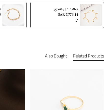
AN2 خلخال هندي
AN3
6
SAR 7,773.44
Also Bought
Related Products