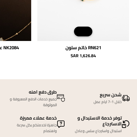
RN621 خاتم سلون
NK2084 عقد سلون (الوان متعددة)
SAR 1,626.84
طرق دفع امنه
شحن سريع
جميع خدمات الدفع المعروفة و
خلال 1-7 ايام عمل
الموثوقة
توفر خدمة الاستبدال و
خدمة عملاء مميزة
الاسترجاع
جاهزة لخدمتكم بكل سرعة
استبدال واسترجاع سلس وعادل
واهتمام