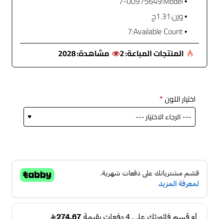
7-00975649
Model:
وزن:
1.31ج
7
Available Count:
المنتجات المباعة:
2
مشاهدة:
2028
اختيار اللون