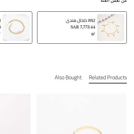
من نفس الفئة
AN2 خلخال هندي
AN3
6
SAR 7,773.44
Also Bought
Related Products