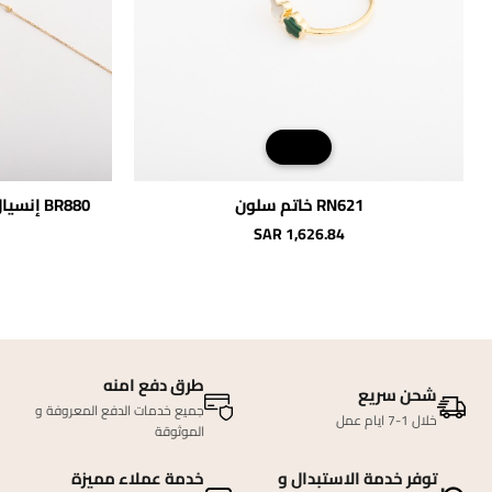
RN621 خاتم سلون
BR880 إ
SAR 1,626.84
طرق دفع امنه
شحن سريع
جميع خدمات الدفع المعروفة و
خلال 1-7 ايام عمل
الموثوقة
توفر خدمة الاستبدال و
خدمة عملاء مميزة