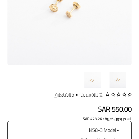
(0 التقييمات)
•
كتابة تعليق
SAR 550.00
السعر بدون ضريبة : SAR 478.26
ki58-3
Model: