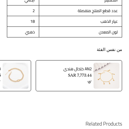
التصميم
ايطالي
عدد قطع المنتج منفصلة
2
عيار الذهب
18
لون المعدن
ذهبي
من نفس الفئة
AN2 خلخال هندي
AN3
6
SAR 7,773.44
Related Products