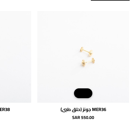
MER36 جونز (حلق طبي)
MER38 ويستر (حل
SAR 550.00