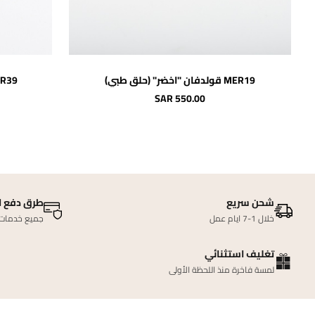
اضافة للسلة
MER19 قولدفان "اخضر" (حلق طبي)
MER39 قولدفان "أب
SAR 550.00
شحن سريع
طرق دفع ا
خلال 1-7 ايام عمل
جميع خدمات ا
تغليف استثنائي
لمسة فاخرة منذ اللحظة الأولى