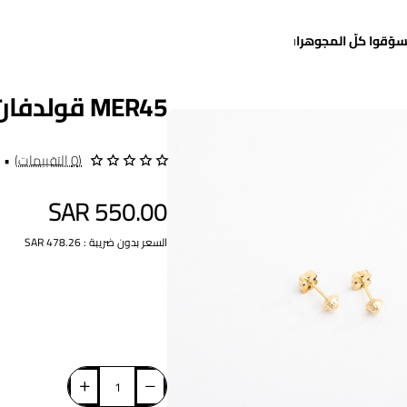
سوّقوا كلّ المجوهرات
MER45 قولدفان "عنّابي" (حلق طبي)
(0 التقييمات)
•
SAR 550.00
السعر بدون ضريبة : SAR 478.26