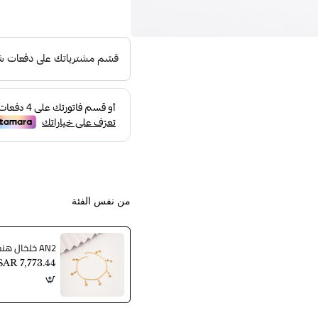
من نفس الفئة
AN2 خلخال هندي
SAR 7,773.44