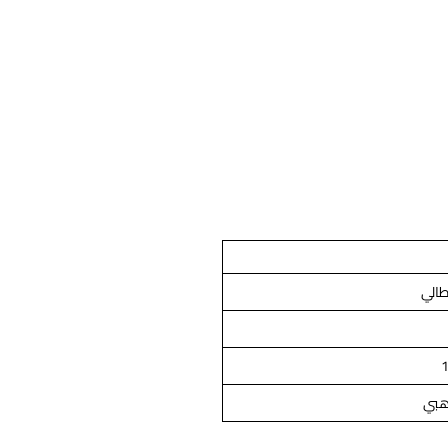
طالي
بي