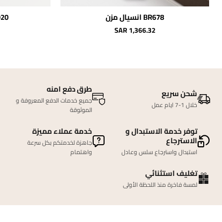
BR678 انسيال مزن
BR920 إ
SAR 1,366.32
طرق دفع امنه
شحن سريع
جميع خدمات الدفع المعروفة و
خلال 1-7 ايام عمل
الموثوقة
توفر خدمة الاستبدال و
خدمة عملاء مميزة
الاسترجاع
جاهزة لخدمتكم بكل سرعة
استبدال واسترجاع سلس وعادل
واهتمام
تغليف استثنائي
لمسة فاخرة منذ اللحظة الأولى