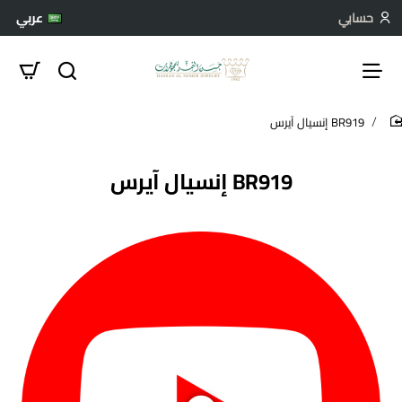
حسابي
عربي
BR919 إنسيال آيرس
hom
BR919 إنسيال آيرس