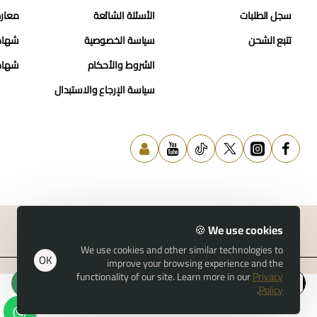
سجل الطلبات
الأسئلة الشائعة
معارض
تتبع الشحن
سياسة الخصوصية
شهاد
الشروط والأحكام
شهاد
سياسة الإرجاع والاستبدال
We use cookies 🍪
We use cookies and other similar technologies to
© 2026 حسن النمر للمجوهرات
OK
improve your browsing experience and the
functionality of our site. Learn more in our
Privacy
اضافة للسلة
.
Policy