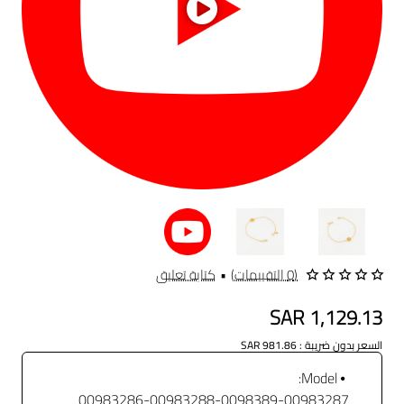
(0 التقييمات)
•
كتابة تعليق
SAR 1,129.13
السعر بدون ضريبة : SAR 981.86
Model:
00983286-00983288-0098389-00983287