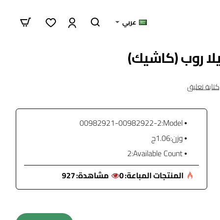
عربي
كتابة تعليق
00982921-00982922-2
Model:
وزن:
1.06ج
2
Available Count:
المنتجات المباعة:
0
مشاهدة:
927