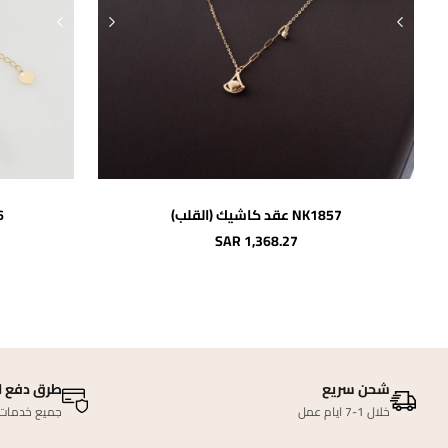
اضافة للسلة
NK1857 عقد كاشيك (القلب)
926
SAR 1,368.27
شحن سريع
طرق دفع ا
خلال 1-7 ايام عمل
جميع خدمات ا