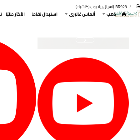
BR923 إنسيال بيلا روب (كاشيك)
hom
ذهب
ألماس غاليري
استبدال نقاط
الأكثر طلبًا
ت