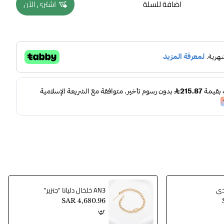
اضافة للسلة
اشتري الآن
AN3 خلخال دليانا "جنزير"
SAR 4,680.96