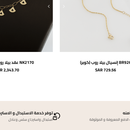
اضافة للسلة
اضافة لل
BR إنسيال بيلا روب (كوبر)
NK2170 عقد بيلا روب (كاشيك)
R 2,343.70
SAR 729.56
منه
توفر خدمة الاستبدال و الاسترج
لدفع المعروفة و الموثوقة
استبدال واسترجاع سلس وعادل