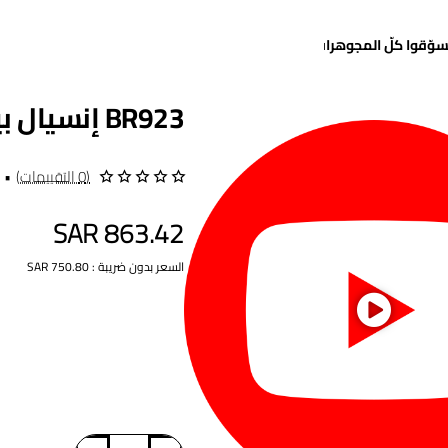
سوّقوا كلّ المجوهرات
BR923 إنسيال بيلا روب (كاشيك)
(0 التقييمات)
•
SAR 863.42
السعر بدون ضريبة : SAR 750.80