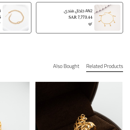
AN2 خلخال هندي
AN3
6
SAR 7,773.44
Also Bought
Related Products