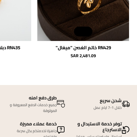
RN429 خاتم الغصن "ميغال"
N435
SAR 2,481.09
طرق دفع امنه
شحن سريع
جميع خدمات الدفع المعروفة و
خلال 1-7 ايام عمل
الموثوقة
توفر خدمة الاستبدال و
خدمة عملاء مميزة
الاسترجاع
جاهزة لخدمتكم بكل سرعة
استبدال واسترجاع سلس وعادل
واهتمام