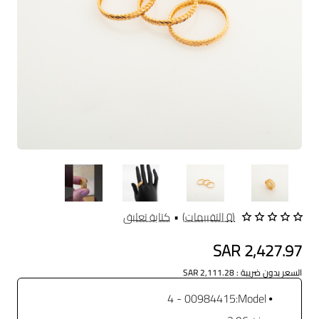
(0 التقييمات)
•
كتابة تعليق
SAR 2,427.97
السعر بدون ضريبة : SAR 2,111.28
00984415 - 4
Model: