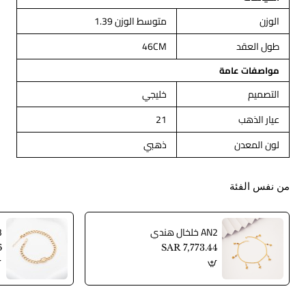
الوزن
متوسط الوزن 1.39
طول العقد
46CM
مواصفات عامة
التصميم
خليجي
عيار الذهب
21
لون المعدن
ذهبي
من نفس الفئة
AN2 خلخال هندي
AN3
6
SAR 7,773.44