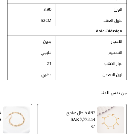
الوزن
3.90
طول العقد
52CM
مواصفات عامة
الاحجار
بدون
التصميم
خليجي
عيار الذهب
21
لون المعدن
ذهبي
من نفس الفئة
AN2 خلخال هندي
AN3
6
SAR 7,773.44