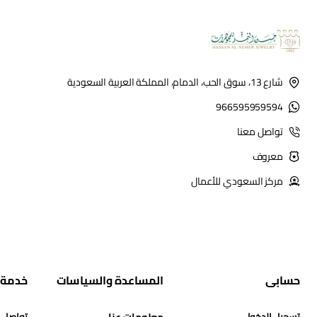
شارع 13، سوق الحب، الدمام، المملكة العربية السعودية
966595959594
تواصل معنا
معروف
مركز السعودي للأعمال
حسابي
المساعدة والسياسات
خدمة 
تسجيل الدخول
معلومات عنا
تواصل 