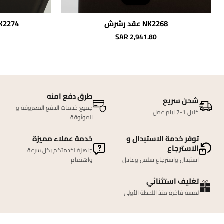
NK2268 عقد رشرش
NK2274 عقد روشيل (
SAR 2,941.80
طرق دفع امنه
شحن سريع
جميع خدمات الدفع المعروفة و
خلال 1-7 ايام عمل
الموثوقة
توفر خدمة الاستبدال و
خدمة عملاء مميزة
الاسترجاع
جاهزة لخدمتكم بكل سرعة
استبدال واسترجاع سلس وعادل
واهتمام
تغليف استثنائي
لمسة فاخرة منذ اللحظة الأولى