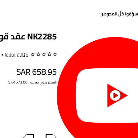
سوّقوا كلّ المجوهرات
NK2285 عقد قولدفان (فوبان)
(0 التقييمات)
•
SAR 658.95
السعر بدون ضريبة : SAR 573.00