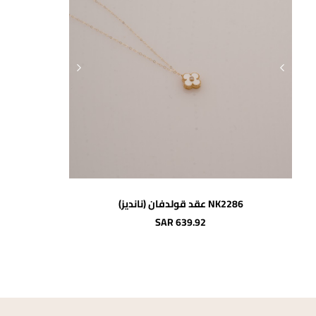
اضافة للسلة
NK2286 عقد قولدفان (نانديز)
SAR 639.92