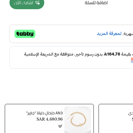
اضافة للسلة
اشتري الآن
AN3 خلخال دليانا "جنزير"
SAR 4,680.96