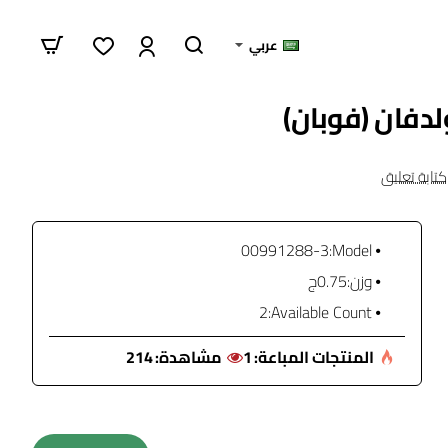
عربي
كتابة تعليق
00991288-3
Model:
وزن:
0.75ج
2
Available Count:
المنتجات المباعة:
1
مشاهدة:
214