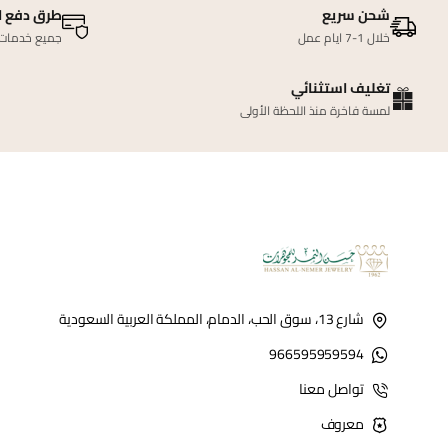
شحن سريع
طرق دفع ا
خلال 1-7 ايام عمل
جميع خدمات ا
تغليف استثنائي
لمسة فاخرة منذ اللحظة الأولى
شارع 13، سوق الحب، الدمام، المملكة العربية السعودية
966595959594
تواصل معنا
معروف