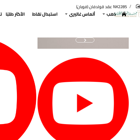
NK2285 عقد قولدفان (فوبان)
hom
ذهب
ألماس غاليري
استبدال نقاط
الأكثر طلبًا
ت