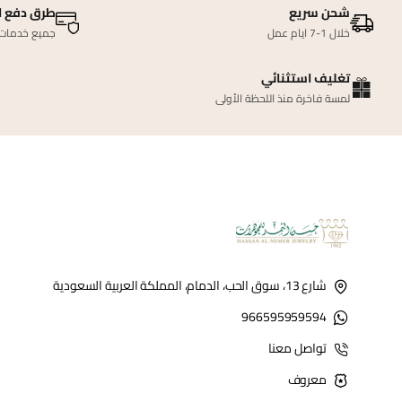
شحن سريع
طرق دفع ا
خلال 1-7 ايام عمل
جميع خدمات ا
تغليف استثنائي
لمسة فاخرة منذ اللحظة الأولى
شارع 13، سوق الحب، الدمام، المملكة العربية السعودية
966595959594
تواصل معنا
معروف