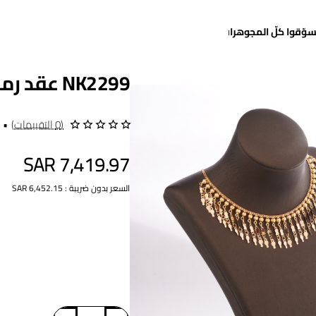
سوّقوا كلّ المجوهرات
NK2299 عقد رمش الغزال (ياسمينة)
(0 التقييمات)
•
SAR 7,419.97
السعر بدون ضريبة : SAR 6,452.15