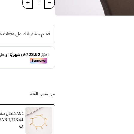
جديد
شحن مجاني
من نفس الفئة
AN2 خلخال هندي
SAR 7,773.44