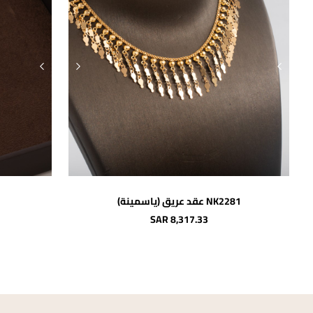
اضافة للسلة
NK2281 عقد عريق (ياسمينة)
شحن مجاني
SAR 8,317.33