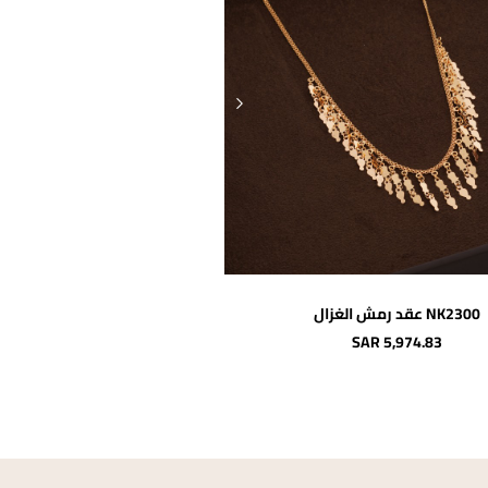
اضافة للسلة
NK2300 عقد رمش الغزال
جديد
SAR 5,974.83