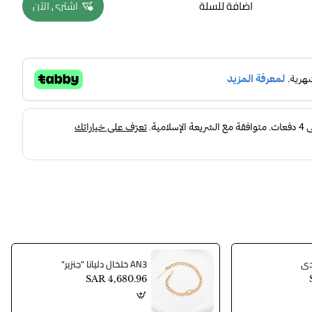
اضافة للسلة
اشتري الآن
AN3 خلخال دليانا "جنزير"
SAR 4,680.96