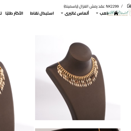
NK2299 عقد رمش الغزال (ياسمينة)
hom
ذهب
ألماس غاليري
استبدال نقاط
الأكثر طلبًا
ت