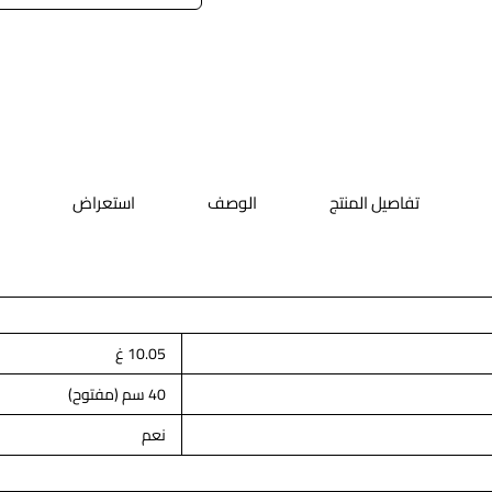
تفاصيل المنتج
الوصف
استعراض
10.05 غ
40 سم (مفتوح)
نعم